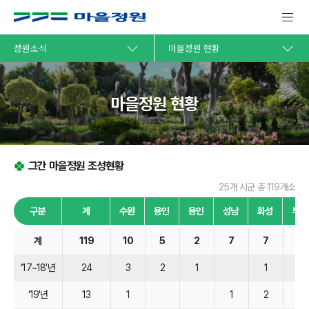
정원소식
마을정원 현황
마을정원 현황
그간 마을정원 조성현황
25개 시군 총 119개소
구분
계
수원
용인
용인
성남
화성
부천
계
119
10
5
2
7
7
3
‘17~18'년
24
3
2
1
1
1
‘19'년
13
1
1
2
1