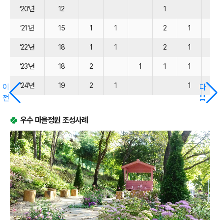
‘20'년
12
1
‘21'년
15
1
1
2
1
‘22'년
18
1
1
2
1
‘23'년
18
2
1
1
1
‘24'년
19
2
1
1
1
이
다
전
음
우수 마을정원 조성사례