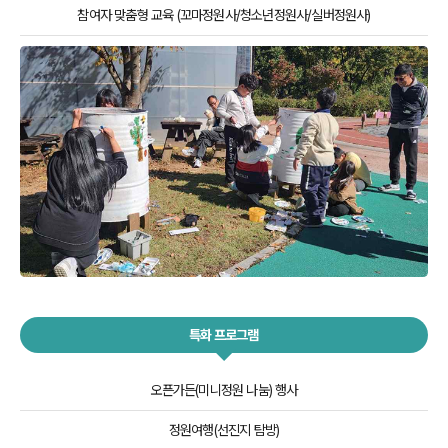
참여자 맞춤형 교육
(꼬마정원사/청소년정원사/실버정원사)
특화 프로그램
오픈가든(미니정원 나눔) 행사
정원여행(선진지 탐방)